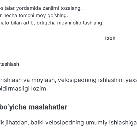
ositalar yordamida zanjirni tozalang.
bir necha tomchi moy qo’shing.
ato bilan artib, ortiqcha moyni olib tashlang.
Izoh
 tashlash
ishlash va moylash, velosipedning ishlashini yaxs
ldirmasligi lozim.
 bo’yicha maslahatlar
k jihatdan, balki velosipedning umumiy ishlashiga 