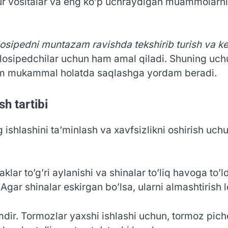
arur vositalar va eng ko’p uchraydigan muammolarni 
sipedni muntazam ravishda tekshirib turish va kera
elosipedchilar uchun ham amal qiladi. Shuning uch
doim mukammal holatda saqlashga yordam beradi.
sh tartibi
shlashini ta’minlash va xavfsizlikni oshirish uchu
raklar to’g’ri aylanishi va shinalar to’liq havoga to’l
Agar shinalar eskirgan bo’lsa, ularni almashtirish 
mdir. Tormozlar yaxshi ishlashi uchun, tormoz pich