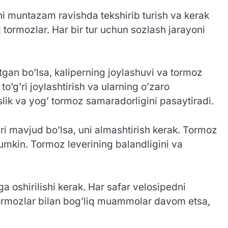
rni muntazam ravishda tekshirib turish va kerak
q tormozlar. Har bir tur uchun sozlash jarayoni
tgan bo’lsa, kaliperning joylashuvi va tormoz
o’g’ri joylashtirish va ularning o’zaro
slik va yog’ tormoz samaradorligini pasaytiradi.
ari mavjud bo’lsa, uni almashtirish kerak. Tormoz
mumkin. Tormoz leverining balandligini va
oshirilishi kerak. Har safar velosipedni
 tormozlar bilan bog’liq muammolar davom etsa,