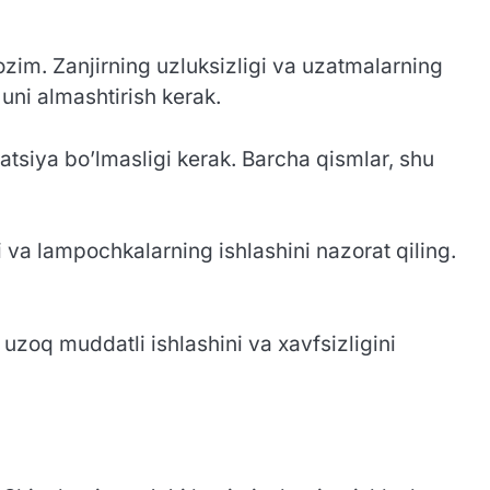
lozim. Zanjirning uzluksizligi va uzatmalarning
 uni almashtirish kerak.
matsiya bo’lmasligi kerak. Barcha qismlar, shu
i va lampochkalarning ishlashini nazorat qiling.
uzoq muddatli ishlashini va xavfsizligini