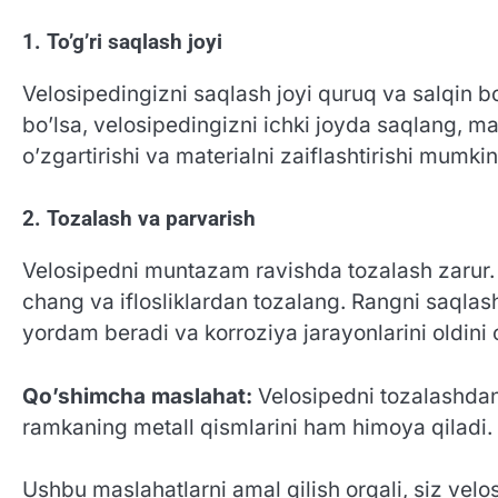
1. To’g’ri saqlash joyi
Velosipedingizni saqlash joyi quruq va salqin b
bo’lsa, velosipedingizni ichki joyda saqlang, 
o’zgartirishi va materialni zaiflashtirishi mumkin
2. Tozalash va parvarish
Velosipedni muntazam ravishda tozalash zarur.
chang va iflosliklardan tozalang. Rangni saqlas
yordam beradi va korroziya jarayonlarini oldini 
Qo’shimcha maslahat:
Velosipedni tozalashdan
ramkaning metall qismlarini ham himoya qiladi.
Ushbu maslahatlarni amal qilish orqali, siz ve