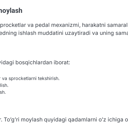
 moylash
r, sprocketlar va pedal mexanizmi, harakatni sama
pedning ishlash muddatini uzaytiradi va uning sama
yidagi bosqichlardan iborat:
 va sprocketlarni tekshirish.
lish.
sh.
 To’g’ri moylash quyidagi qadamlarni o’z ichiga o