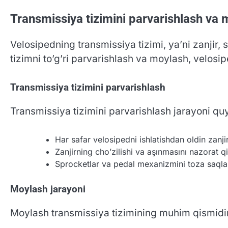
Transmissiya tizimini parvarishlash va
Velosipedning transmissiya tizimi, ya’ni zanji
tizimni to’g’ri parvarishlash va moylash, velosi
Transmissiya tizimini parvarishlash
Transmissiya tizimini parvarishlash jarayoni qu
Har safar velosipedni ishlatishdan oldin zanjir
Zanjirning cho’zilishi va aşınmasını nazorat qi
Sprocketlar va pedal mexanizmini toza saqla
Moylash jarayoni
Moylash transmissiya tizimining muhim qismidir.