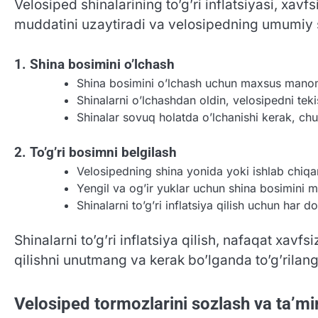
Velosiped shinalarining to’g’ri inflatsiyasi, xavf
muddatini uzaytiradi va velosipedning umumiy sama
1. Shina bosimini o’lchash
Shina bosimini o’lchash uchun maxsus mano
Shinalarni o’lchashdan oldin, velosipedni tek
Shinalar sovuq holatda o’lchanishi kerak, chun
2. To’g’ri bosimni belgilash
Velosipedning shina yonida yoki ishlab chiqa
Yengil va og’ir yuklar uchun shina bosimini m
Shinalarni to’g’ri inflatsiya qilish uchun har 
Shinalarni to’g’ri inflatsiya qilish, nafaqat xav
qilishni unutmang va kerak bo’lganda to’g’rilang
Velosiped tormozlarini sozlash va ta’mi