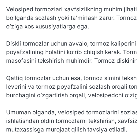
Velosiped tormozlari xavfsizlikning muhim jihatl
bo’lganda sozlash yoki ta’mirlash zarur. Tormoz t
o’ziga xos xususiyatlarga ega.
Diskli tormozlar uchun avvalo, tormoz kaliperini
poyafzalining holatini ko’rib chiqish kerak. Torm
masofasini tekshirish muhimdir. Tormoz diskining
Qattiq tormozlar uchun esa, tormoz simini tekshi
leverini va tormoz poyafzalini sozlash orqali to
burchagini o’zgartirish orqali, velosipedchi o’z
Umuman olganda, velosiped tormozlarini sozlash
ishlatishdan oldin tormozlarni tekshirish, xav
mutaxassisga murojaat qilish tavsiya etiladi.