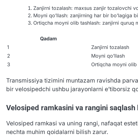
Zanjirni tozalash: maxsus zanjir tozalovchi v
Moyni qo’llash: zanjirning har bir bo’lagiga 
Ortiqcha moyni olib tashlash: zanjirni quruq m
Qadam
1
Zanjirni tozalash
2
Moyni qo’llash
3
Ortiqcha moyni olib
Transmissiya tizimini muntazam ravishda parvar
bir velosipedchi ushbu jarayonlarni e’tiborsiz qo
Velosiped ramkasini va rangini saqlash
Velosiped ramkasi va uning rangi, nafaqat esteti
nechta muhim qoidalarni bilish zarur.