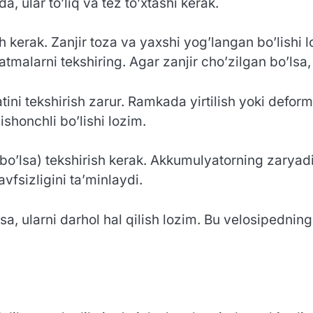
, ular to’liq va tez to’xtashi kerak.
h kerak. Zanjir toza va yaxshi yog’langan bo’lishi 
zatmalarni tekshiring. Agar zanjir cho’zilgan bo’lsa,
tini tekshirish zarur. Ramkada yirtilish yoki defor
shonchli bo’lishi lozim.
 bo’lsa) tekshirish kerak. Akkumulyatorning zaryad
avfsizligini ta’minlaydi.
, ularni darhol hal qilish lozim. Bu velosipedning 