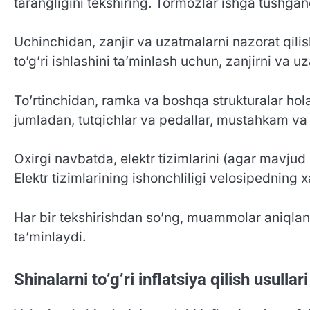
tarangligini tekshiring. Tormozlar ishga tushganda
Uchinchidan, zanjir va uzatmalarni nazorat qilis
to’g’ri ishlashini ta’minlash uchun, zanjirni va u
To’rtinchidan, ramka va boshqa strukturalar hola
jumladan, tutqichlar va pedallar, mustahkam va i
Oxirgi navbatda, elektr tizimlarini (agar mavjud
Elektr tizimlarining ishonchliligi velosipedning x
Har bir tekshirishdan so’ng, muammolar aniqlansa
ta’minlaydi.
Shinalarni to’g’ri inflatsiya qilish usullari