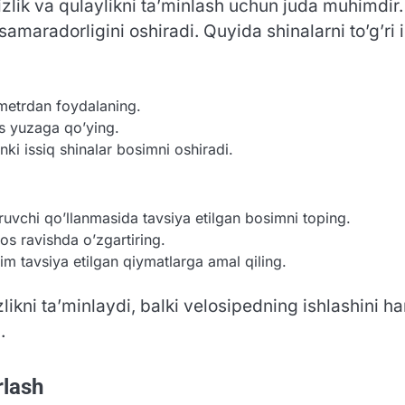
sizlik va qulaylikni ta’minlash uchun juda muhimdir.
radorligini oshiradi. Quyida shinalarni to’g’ri infl
metrdan foydalaning.
is yuzaga qo’ying.
ki issiq shinalar bosimni oshiradi.
ruvchi qo’llanmasida tavsiya etilgan bosimni toping.
os ravishda o’zgartiring.
doim tavsiya etilgan qiymatlarga amal qiling.
fsizlikni ta’minlaydi, balki velosipedning ishlashin
.
rlash