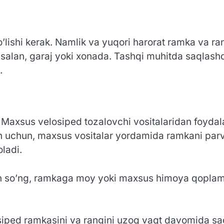
o’lishi kerak. Namlik va yuqori harorat ramka va 
masalan, garaj yoki xonada. Tashqi muhitda saqlash
.
 Maxsus velosiped tozalovchi vositalaridan foydal
h uchun, maxsus vositalar yordamida ramkani parvar
oladi.
 so’ng, ramkaga moy yoki maxsus himoya qoplamasi
losiped ramkasini va rangini uzoq vaqt davomida s