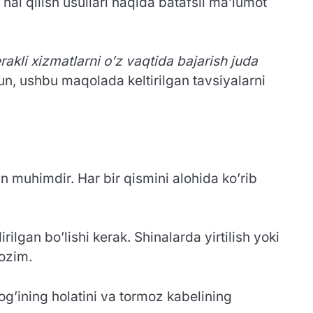
hal qilish usullari haqida batafsil ma’lumot
kli xizmatlarni o’z vaqtida bajarish juda
un, ushbu maqolada keltirilgan tavsiyalarni
n muhimdir. Har bir qismini alohida ko’rib
dirilgan bo’lishi kerak. Shinalarda yirtilish yoki
lozim.
og’ining holatini va tormoz kabelining