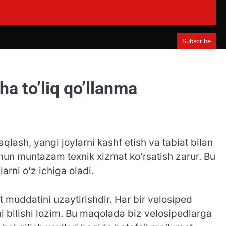
Subscribe
ha to’liq qo’llanma
qlash, yangi joylarni kashf etish va tabiat bilan
chun muntazam texnik xizmat ko’rsatish zarur. Bu
arni o’z ichiga oladi.
 muddatini uzaytirishdir. Har bir velosiped
i bilishi lozim. Bu maqolada biz velosipedlarga