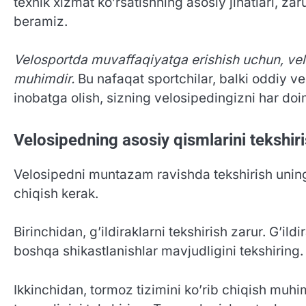
texnik xizmat ko’rsatishning asosiy jihatlari, z
beramiz.
Velosportda muvaffaqiyatga erishish uchun, velo
muhimdir.
Bu nafaqat sportchilar, balki oddiy v
inobatga olish, sizning velosipedingizni har 
Velosipedning asosiy qismlarini tekshiri
Velosipedni muntazam ravishda tekshirish uning i
chiqish kerak.
Birinchidan, g’ildiraklarni tekshirish zarur. G’ildi
boshqa shikastlanishlar mavjudligini tekshiring. 
Ikkinchidan, tormoz tizimini ko’rib chiqish muhi