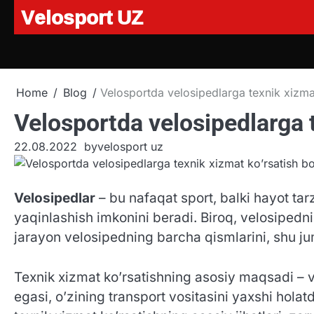
Velosport UZ
Skip
to
content
Home
Blog
Velosportda velosipedlarga texnik xizmat
Velosportda velosipedlarga t
22.08.2022
by
velosport uz
Velosipedlar
– bu nafaqat sport, balki hayot tarz
yaqinlashish imkonini beradi. Biroq, velosipedn
jarayon velosipedning barcha qismlarini, shu jum
Texnik xizmat ko’rsatishning asosiy maqsadi – v
egasi, o’zining transport vositasini yaxshi hol