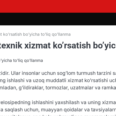
 ko’rsatish bo’yicha to’liq qo’llanma
exnik xizmat ko’rsatish bo’yic
idir. Ular insonlar uchun sog’lom turmush tarzini sa
ing ishlashi va uzoq muddatli xizmat ko’rsatishi u
ladan, g’ildiraklar, tormozlar, uzatmalar va ramkal
elosipedning ishlashini yaxshilash va uning xizmat
atda saqlash uchun, muayyan qoidalar va tavsiyalarn