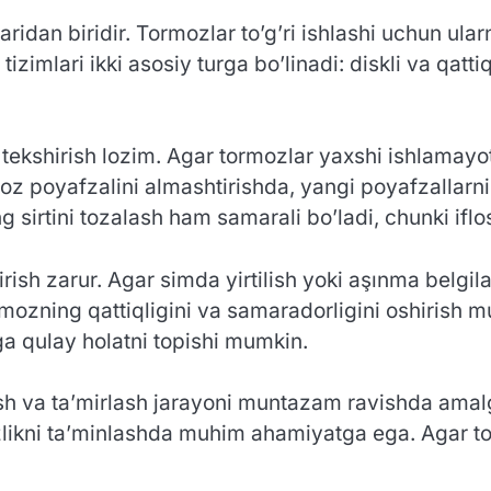
aridan biridir. Tormozlar to’g’ri ishlashi uchun ula
izimlari ikki asosiy turga bo’linadi: diskli va qatti
 tekshirish lozim. Agar tormozlar yaxshi ishlamayo
oz poyafzalini almashtirishda, yangi poyafzallarni t
 sirtini tozalash ham samarali bo’ladi, chunki iflo
rish zarur. Agar simda yirtilish yoki aşınma belgil
rmozning qattiqligini va samaradorligini oshirish 
iga qulay holatni topishi mumkin.
 va ta’mirlash jarayoni muntazam ravishda amalga 
fsizlikni ta’minlashda muhim ahamiyatga ega. Agar