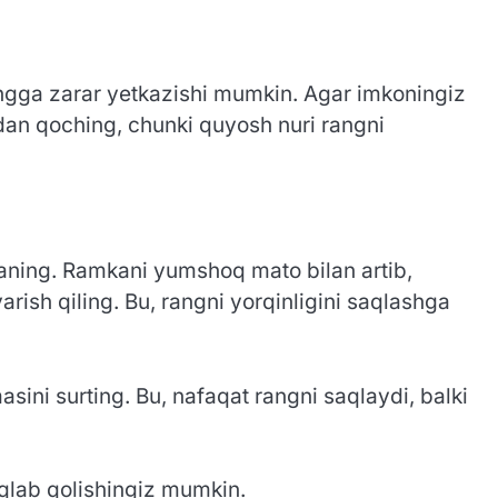
rangga zarar yetkazishi mumkin. Agar imkoningiz
dan qoching, chunki quyosh nuri rangni
aning. Ramkani yumshoq mato bilan artib,
ish qiling. Bu, rangni yorqinligini saqlashga
ni surting. Bu, nafaqat rangni saqlaydi, balki
aqlab qolishingiz mumkin.