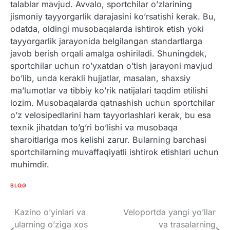
talablar mavjud. Avvalo, sportchilar o’zlarining
jismoniy tayyorgarlik darajasini ko’rsatishi kerak. Bu,
odatda, oldingi musobaqalarda ishtirok etish yoki
tayyorgarlik jarayonida belgilangan standartlarga
javob berish orqali amalga oshiriladi. Shuningdek,
sportchilar uchun ro’yxatdan o’tish jarayoni mavjud
bo’lib, unda kerakli hujjatlar, masalan, shaxsiy
ma’lumotlar va tibbiy ko’rik natijalari taqdim etilishi
lozim. Musobaqalarda qatnashish uchun sportchilar
o’z velosipedlarini ham tayyorlashlari kerak, bu esa
texnik jihatdan to’g’ri bo’lishi va musobaqa
sharoitlariga mos kelishi zarur. Bularning barchasi
sportchilarning muvaffaqiyatli ishtirok etishlari uchun
muhimdir.
BLOG
Kazino o’yinlari va
Veloportda yangi yo’llar
Post
ularning o’ziga xos
va trasalarning