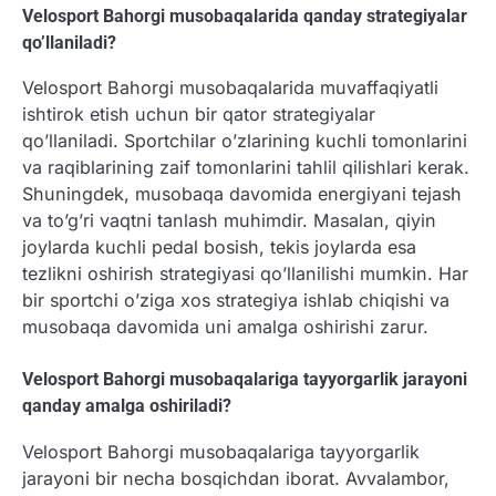
Velosport Bahorgi musobaqalarida qanday strategiyalar
qo’llaniladi?
Velosport Bahorgi musobaqalarida muvaffaqiyatli
ishtirok etish uchun bir qator strategiyalar
qo’llaniladi. Sportchilar o’zlarining kuchli tomonlarini
va raqiblarining zaif tomonlarini tahlil qilishlari kerak.
Shuningdek, musobaqa davomida energiyani tejash
va to’g’ri vaqtni tanlash muhimdir. Masalan, qiyin
joylarda kuchli pedal bosish, tekis joylarda esa
tezlikni oshirish strategiyasi qo’llanilishi mumkin. Har
bir sportchi o’ziga xos strategiya ishlab chiqishi va
musobaqa davomida uni amalga oshirishi zarur.
Velosport Bahorgi musobaqalariga tayyorgarlik jarayoni
qanday amalga oshiriladi?
Velosport Bahorgi musobaqalariga tayyorgarlik
jarayoni bir necha bosqichdan iborat. Avvalambor,