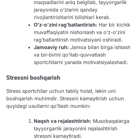
maqsadlarini aniq belgilab, tayyorgarlik
jarayonida o’zlarini qanday
rivojlantirishlarini bilishlari kerak.
O’z-o’zini rag’batlantirish:
Har bir kichik
muvaffaqiyatni nishonlash va o’z-o’zini
rag’batlantirish motivatsiyani oshiradi.
Jamoaviy ruh:
Jamoa bilan birga ishlash
va bir-birini qo’llab-quvvatlash
sportchilarni yanada motivatsiyalashadi.
Stressni boshqarish
Stress sportchilar uchun tabiiy holat, lekin uni
boshqarish muhimdir. Stressni kamaytirish uchun
quyidagi usullarni qo’llash mumkin:
Naqsh va rejalashtirish:
Musobaqalarga
tayyorgarlik jarayonini rejalashtirish
stressni kamaytiradi.