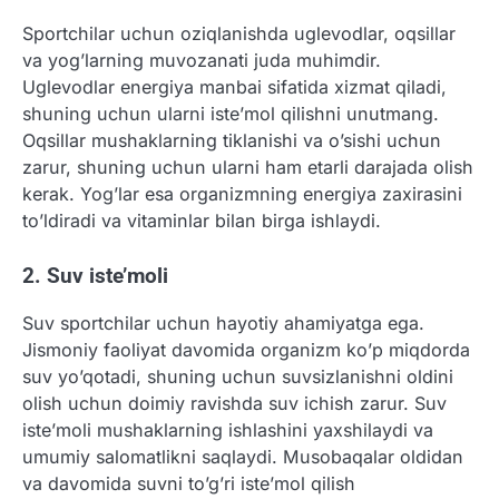
Sportchilar uchun oziqlanishda uglevodlar, oqsillar
va yog’larning muvozanati juda muhimdir.
Uglevodlar energiya manbai sifatida xizmat qiladi,
shuning uchun ularni iste’mol qilishni unutmang.
Oqsillar mushaklarning tiklanishi va o’sishi uchun
zarur, shuning uchun ularni ham etarli darajada olish
kerak. Yog’lar esa organizmning energiya zaxirasini
to’ldiradi va vitaminlar bilan birga ishlaydi.
2. Suv iste’moli
Suv sportchilar uchun hayotiy ahamiyatga ega.
Jismoniy faoliyat davomida organizm ko’p miqdorda
suv yo’qotadi, shuning uchun suvsizlanishni oldini
olish uchun doimiy ravishda suv ichish zarur. Suv
iste’moli mushaklarning ishlashini yaxshilaydi va
umumiy salomatlikni saqlaydi. Musobaqalar oldidan
va davomida suvni to’g’ri iste’mol qilish