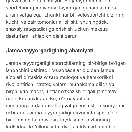
quvvatlashini ta’minlaydi. Bu jarayonda har bir
sportchining individual tayyorgarligi ham alohida
ahamiyatga ega, chunki har bir velosportchi o’zining
kuchli va zaif tomonlarini bilishi, shuningdek,
shaxsiy maqsadlariga erishish uchun maxsus
dasturlarni ishlab chiqishi zarur.
Jamoa tayyorgarligining ahamiyati
Jamoa tayyorgarligi sportchilarning bir-biriga bo’lgan
ishonchini oshiradi. Musobaqalar oldidan jamoa
a’zolari o’rtasida o’zaro muloqot va hamkorlikni
rivojlantirish, strategiyalarni muhokama qilish va
birgalikda mashg’ulotlar o’tkazish orqali jamoaviy
ruhni kuchaytiradi. Bu, o’z navbatida,
musobaqalarda muvaffaqiyatga erishish imkoniyatini
oshiradi. Jamoa tayyorgarligi davomida sportchilar
bir-birining tajribasidan foydalanib, o’zlarining
individual ko’nikmalarini rivojlantirishlari mumkin.