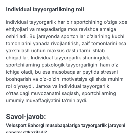
Individual tayyorgarlikning roli
Individual tayyorgarlik har bir sportchining o’ziga xos
ehtiyojlari va maqsadlariga mos ravishda amalga
oshiriladi. Bu jarayonda sportchilar o’zlarining kuchli
tomonlarini yanada rivojlantirish, zaif tomonlarini esa
yaxshilash uchun maxsus dasturlarni ishlab
chiqadilar. Individual tayyorgarlik shuningdek,
sportchilarning psixologik tayyorgarligini ham o’z
ichiga oladi, bu esa musobaqalar paytida stressni
boshqarish va o’z-o’zini motivatsiya qilishda muhim
rol o’ynaydi. Jamoa va individual tayyorgarlik
o’rtasidagi muvozanatni saqlash, sportchilarning
umumiy muvaffaqiyatini ta’minlaydi.
Savol-javob:
Velosport Bahorgi musobaqalariga tayyorgarlik jarayoni
qanday o’tkaziladi?