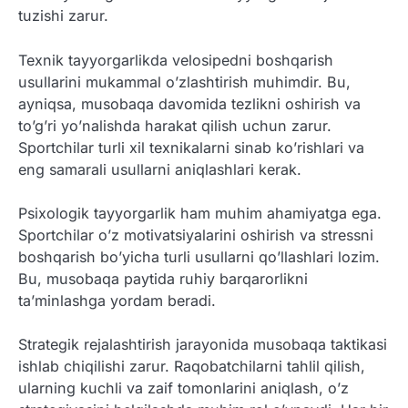
tuzishi zarur.
Texnik tayyorgarlikda velosipedni boshqarish
usullarini mukammal o’zlashtirish muhimdir. Bu,
ayniqsa, musobaqa davomida tezlikni oshirish va
to’g’ri yo’nalishda harakat qilish uchun zarur.
Sportchilar turli xil texnikalarni sinab ko’rishlari va
eng samarali usullarni aniqlashlari kerak.
Psixologik tayyorgarlik ham muhim ahamiyatga ega.
Sportchilar o’z motivatsiyalarini oshirish va stressni
boshqarish bo’yicha turli usullarni qo’llashlari lozim.
Bu, musobaqa paytida ruhiy barqarorlikni
ta’minlashga yordam beradi.
Strategik rejalashtirish jarayonida musobaqa taktikasi
ishlab chiqilishi zarur. Raqobatchilarni tahlil qilish,
ularning kuchli va zaif tomonlarini aniqlash, o’z