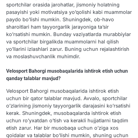
sportchilar orasida jarohatlar, jismoniy holatning
pasayishi yoki motivatsiya yo’qolishi kabi muammolar
paydo bo’lishi mumkin. Shuningdek, ob-havo
sharoitlari ham tayyorgarlik jarayoniga ta’sir
ko’rsatishi mumkin. Bunday vaziyatlarda murabbiylar
va sportchilar birgalikda muammolarni hal qilish
yo’llarini izlashlari zarur. Buning uchun rejalashtirish
va moslashuvchanlik muhimdir.
Velosport Bahorgi musobaqalarida ishtirok etish uchun
qanday talablar mavjud?
Velosport Bahorgi musobaqalarida ishtirok etish
uchun bir qator talablar mavjud. Avvalo, sportchilar
o’zlarining jismoniy tayyorgarlik darajasini ko’rsatishi
kerak. Shuningdek, musobaqalarda ishtirok etish
uchun ro’yxatdan o’tish va kerakli hujjatlarni taqdim
etish zarur. Har bir musobaqa uchun o’ziga xos
qoidalar va talablar bo’lishi mumkin, shuning uchun