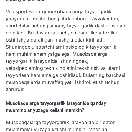
Velosport Bahorgi musobaqalariga tayyorgarlik
jarayoni bir necha bosqichdan iborat. Avvalambor,
sportchilar uchun jismoniy tayyorgarlik dasturi ishlab
chiqiladi. Bu dasturda kuch, chidamlilik va tezlikni
oshirishga qaratilgan mashg’ulotlar kiritiladi.
Shuningdek, sportchilarni psixologik tayyorgarlik
ham muhim ahamiyatga ega. Musobaqalarga
tayyorgarlik jarayonida, shuningdek,
velosipedlarning texnik holatini tekshirish va ularni
tayyorlash ham amalga oshiriladi. Bularning barchasi
musobaqalarda muvaffaqiyatli ishtirok etish uchun
zarurdir.
Musobaqalarga tayyorgarlik jarayonida qanday
muammolar yuzaga kelishi mumkin?
Musobaqalarga tayyorgarlik jarayonida bir qator
muammolar yuzaga kelishi mumkin. Masalan,