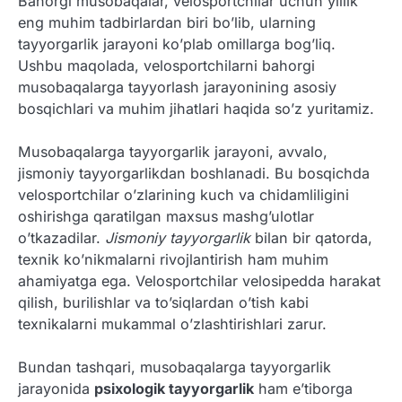
Bahorgi musobaqalar, velosportchilar uchun yillik
eng muhim tadbirlardan biri bo’lib, ularning
tayyorgarlik jarayoni ko’plab omillarga bog’liq.
Ushbu maqolada, velosportchilarni bahorgi
musobaqalarga tayyorlash jarayonining asosiy
bosqichlari va muhim jihatlari haqida so’z yuritamiz.
Musobaqalarga tayyorgarlik jarayoni, avvalo,
jismoniy tayyorgarlikdan boshlanadi. Bu bosqichda
velosportchilar o’zlarining kuch va chidamliligini
oshirishga qaratilgan maxsus mashg’ulotlar
o’tkazadilar.
Jismoniy tayyorgarlik
bilan bir qatorda,
texnik ko’nikmalarni rivojlantirish ham muhim
ahamiyatga ega. Velosportchilar velosipedda harakat
qilish, burilishlar va to’siqlardan o’tish kabi
texnikalarni mukammal o’zlashtirishlari zarur.
Bundan tashqari, musobaqalarga tayyorgarlik
jarayonida
psixologik tayyorgarlik
ham e’tiborga