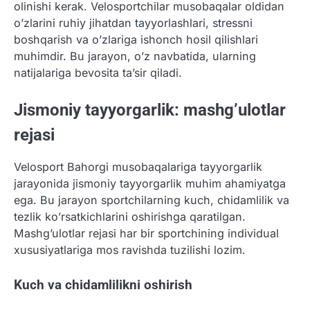
olinishi kerak. Velosportchilar musobaqalar oldidan
o’zlarini ruhiy jihatdan tayyorlashlari, stressni
boshqarish va o’zlariga ishonch hosil qilishlari
muhimdir. Bu jarayon, o’z navbatida, ularning
natijalariga bevosita ta’sir qiladi.
Jismoniy tayyorgarlik: mashg’ulotlar
rejasi
Velosport Bahorgi musobaqalariga tayyorgarlik
jarayonida jismoniy tayyorgarlik muhim ahamiyatga
ega. Bu jarayon sportchilarning kuch, chidamlilik va
tezlik ko’rsatkichlarini oshirishga qaratilgan.
Mashg’ulotlar rejasi har bir sportchining individual
xususiyatlariga mos ravishda tuzilishi lozim.
Kuch va chidamlilikni oshirish