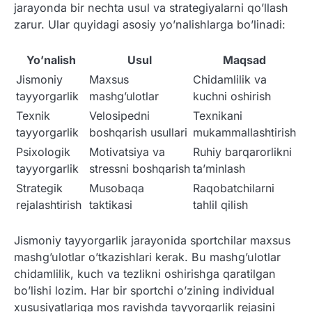
jarayonda bir nechta usul va strategiyalarni qo’llash
zarur. Ular quyidagi asosiy yo’nalishlarga bo’linadi:
Yo’nalish
Usul
Maqsad
Jismoniy
Maxsus
Chidamlilik va
tayyorgarlik
mashg’ulotlar
kuchni oshirish
Texnik
Velosipedni
Texnikani
tayyorgarlik
boshqarish usullari
mukammallashtirish
Psixologik
Motivatsiya va
Ruhiy barqarorlikni
tayyorgarlik
stressni boshqarish
ta’minlash
Strategik
Musobaqa
Raqobatchilarni
rejalashtirish
taktikasi
tahlil qilish
Jismoniy tayyorgarlik jarayonida sportchilar maxsus
mashg’ulotlar o’tkazishlari kerak. Bu mashg’ulotlar
chidamlilik, kuch va tezlikni oshirishga qaratilgan
bo’lishi lozim. Har bir sportchi o’zining individual
xususiyatlariga mos ravishda tayyorgarlik rejasini