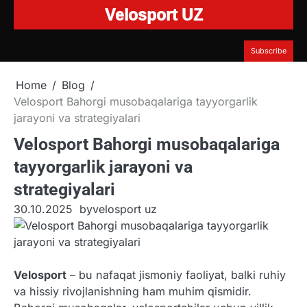
Velosport UZ
Skip
to
content
Subscribe
Home
Blog
Velosport Bahorgi musobaqalariga tayyorgarlik
jarayoni va strategiyalari
Velosport Bahorgi musobaqalariga
tayyorgarlik jarayoni va
strategiyalari
30.10.2025
by
velosport uz
Velosport
– bu nafaqat jismoniy faoliyat, balki ruhiy
va hissiy rivojlanishning ham muhim qismidir.