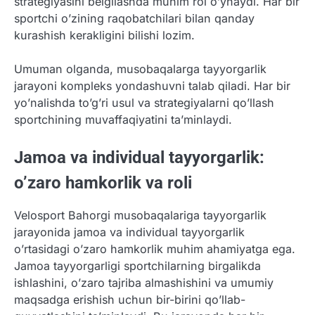
strategiyasini belgilashda muhim rol o’ynaydi. Har bir
sportchi o’zining raqobatchilari bilan qanday
kurashish kerakligini bilishi lozim.
Umuman olganda, musobaqalarga tayyorgarlik
jarayoni kompleks yondashuvni talab qiladi. Har bir
yo’nalishda to’g’ri usul va strategiyalarni qo’llash
sportchining muvaffaqiyatini ta’minlaydi.
Jamoa va individual tayyorgarlik:
o’zaro hamkorlik va roli
Velosport Bahorgi musobaqalariga tayyorgarlik
jarayonida jamoa va individual tayyorgarlik
o’rtasidagi o’zaro hamkorlik muhim ahamiyatga ega.
Jamoa tayyorgarligi sportchilarning birgalikda
ishlashini, o’zaro tajriba almashishini va umumiy
maqsadga erishish uchun bir-birini qo’llab-