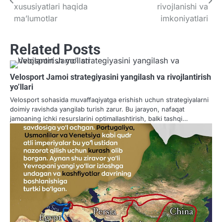
navigation
xususiyatlari haqida
rivojlanishi va
ma’lumotlar
imkoniyatlari
Related Posts
Velosport Jamoi strategiyasini yangilash va rivojlantirish
yo’llari
Velosport sohasida muvaffaqiyatga erishish uchun strategiyalarni
doimiy ravishda yangilab turish zarur. Bu jarayon, nafaqat
jamoaning ichki resurslarini optimallashtirish, balki tashqi…