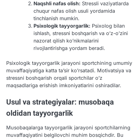
Naqshli nafas olish:
Stressli vaziyatlarda
chuqur nafas olish usuli yordamida
tinchlanish mumkin.
Psixologik tayyorgarlik:
Psixolog bilan
ishlash, stressni boshqarish va o’z-o’zini
nazorat qilish ko’nikmalarini
rivojlantirishga yordam beradi.
Psixologik tayyorgarlik jarayoni sportchining umumiy
muvaffaqiyatiga katta ta’sir ko’rsatadi. Motivatsiya va
stressni boshqarish orqali sportchilar o’z
maqsadlariga erishish imkoniyatlarini oshiradilar.
Usul va strategiyalar: musobaqa
oldidan tayyorgarlik
Musobaqalarga tayyorgarlik jarayoni sportchilarning
muvaffaqiyatini belgilovchi muhim bosqichdir. Bu