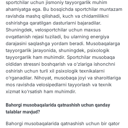
sportchilar uchun jismoniy tayyorgarlik muhim
ahamiyatga ega. Bu bosqichda sportchilar muntazam
ravishda mashq qilishadi, kuch va chidamlilikni
oshirishga qaratilgan dasturlarni bajaradilar.
Shuningdek, velosportchilar uchun maxsus
ovqatlanish rejasi tuziladi, bu ularning energiya
darajasini saqlashga yordam beradi. Musobaqalarga
tayyorgarlik jarayonida, shuningdek, psixologik
tayyorgarlik ham muhimdir. Sportchilar musobaqa
oldidan stressni boshqarish va o’zlariga ishonchni
oshirish uchun turli xil psixologik texnikalarni
o’rganadilar. Nihoyat, musobaqa joyi va sharoitlariga
mos ravishda velosipedlarni tayyorlash va texnik
xizmat ko’rsatish ham muhimdir.
Bahorgi musobaqalarida qatnashish uchun qanday
talablar mavjud?
Bahorgi musobaqalarida qatnashish uchun bir qator