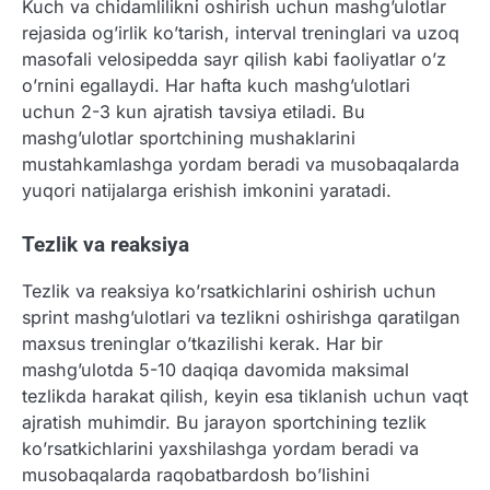
Kuch va chidamlilikni oshirish uchun mashg’ulotlar
rejasida og’irlik ko’tarish, interval treninglari va uzoq
masofali velosipedda sayr qilish kabi faoliyatlar o’z
o’rnini egallaydi. Har hafta kuch mashg’ulotlari
uchun 2-3 kun ajratish tavsiya etiladi. Bu
mashg’ulotlar sportchining mushaklarini
mustahkamlashga yordam beradi va musobaqalarda
yuqori natijalarga erishish imkonini yaratadi.
Tezlik va reaksiya
Tezlik va reaksiya ko’rsatkichlarini oshirish uchun
sprint mashg’ulotlari va tezlikni oshirishga qaratilgan
maxsus treninglar o’tkazilishi kerak. Har bir
mashg’ulotda 5-10 daqiqa davomida maksimal
tezlikda harakat qilish, keyin esa tiklanish uchun vaqt
ajratish muhimdir. Bu jarayon sportchining tezlik
ko’rsatkichlarini yaxshilashga yordam beradi va
musobaqalarda raqobatbardosh bo’lishini